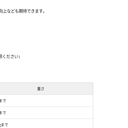
向上なども期待できます。
照ください）
重さ
gまで
gまで
kgまで