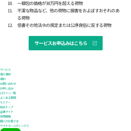
一梱包の価格が30万円を超える荷物
不潔な物品など、他の荷物に損害をおよぼすおそれのあ
る荷物
信書その他法令の規定または公序良俗に反する荷物
サービスお申込みはこちら
サービス
導入事例
資料
お問い合わせ
お申し込み
ログイン一覧
よくある質問
セミナー
総合トップ
企業サイト
採用情報
個人のお客さま
ヤマトホールディングス