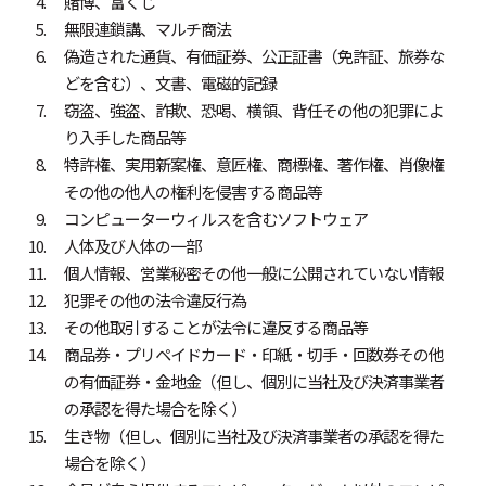
賭博、富くじ
無限連鎖講、マルチ商法
偽造された通貨、有価証券、公正証書（免許証、旅券な
どを含む）、文書、電磁的記録
窃盗、強盗、詐欺、恐喝、横領、背任その他の犯罪によ
り入手した商品等
特許権、実用新案権、意匠権、商標権、著作権、肖像権
その他の他人の権利を侵害する商品等
コンピューターウィルスを含むソフトウェア
人体及び人体の一部
個人情報、営業秘密その他一般に公開されていない情報
犯罪その他の法令違反行為
その他取引することが法令に違反する商品等
商品券・プリペイドカード・印紙・切手・回数券その他
の有価証券・金地金（但し、個別に当社及び決済事業者
の承認を得た場合を除く）
生き物（但し、個別に当社及び決済事業者の承認を得た
場合を除く）