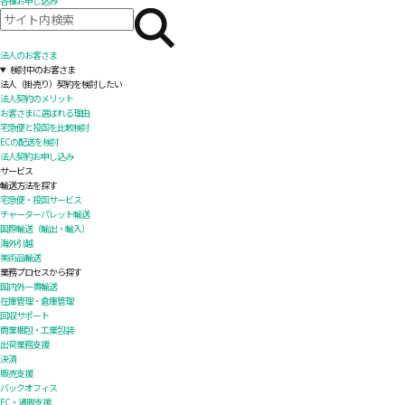
各種お申し込み
法人のお客さま
検討中のお客さま
法人（掛売り）契約を検討したい
法人契約のメリット
お客さまに選ばれる理由
宅急便と投函を比較検討
ECの配送を検討
法人契約お申し込み
サービス
輸送方法を探す
宅急便・投函サービス
チャーターパレット輸送
国際輸送（輸出・輸入）
海外引越
美術品輸送
業務プロセスから探す
国内外一貫輸送
在庫管理・倉庫管理
回収サポート
商業梱包・工業包装
出荷業務支援
決済
販売支援
バックオフィス
EC・通販支援