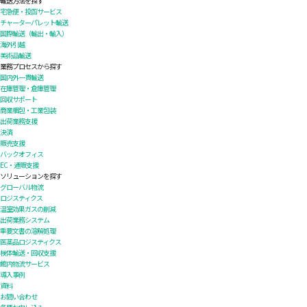
輸送方法を探す
宅急便・投函サービス
チャーターパレット輸送
国際輸送（輸出・輸入）
海外引越
美術品輸送
業務プロセスから探す
国内外一貫輸送
在庫管理・倉庫管理
回収サポート
商業梱包・工業包装
出荷業務支援
決済
販売支援
バックオフィス
EC・通販支援
ソリューションを探す
グローバル物流
ロジスティクス
温室効果ガスの削減
出荷業務システム
重要文書の溶解処理
医薬品ロジスティクス
検体輸送・回収支援
館内物流サービス
導入事例
資料
お問い合わせ