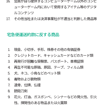
会員が自ら提供するコンピューターゲーム以外のコンピ
ューターゲーム内において使用するアイテム等のデジタ
ルコンテンツ
その他当社または決済事業社が不適当と判断した商品等
宅急便運送約款に反する商品
現金、小切手、手形、株券その他の有価証券
クレジットカード、キャッシュカードなどのカード類
再発行が困難な受験票、パスポート、車検証類
再生不可能な原稿、原図、テープ、フィルム類
犬、ネコ、小鳥などのペット類
毒物および劇物類
遺骨、位牌、仏壇
銃砲刀剣
花火、灯油、ガスボンベ、シンナーなどの発火性、引火
性、揮発性のある物品または火薬類