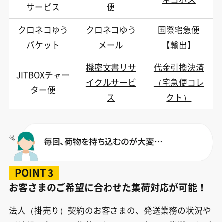
サービス
便
クロネコゆう
クロネコゆう
国際宅急便
パケット
メール
【輸出】
機密文書リサ
代金引換決済
JITBOXチャー
イクルサービ
（宅急便コレ
ター便
ス
クト）
POINT
3
お客さまのご希望に合わせた集荷対応が可能！
法人（掛売り）契約のお客さまの、発送業務の状況や