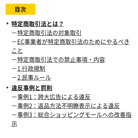
目次
特定商取引法とは？
－
特定商取引法の対象取引
－
EC事業者が特定商取引法のためにやるべき
こと
－
特定商取引法での禁止事項・内容
－
1.行政規制
－
2.民事ルール
違反事例と罰則
－
事例1：誇大広告による違反
－
事例2：返品方法不明瞭表示による違反
－
事例3：総合ショッピングモールへの改善指
示